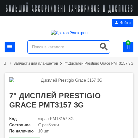
person
Войти
0
search
view_headline
chevron_right
chevron_right
Запчасти для планшетов
7" Дисплей Prestigio Grace PMT3157 3G
7" ДИСПЛЕЙ PRESTIGIO
GRACE PMT3157 3G
Код
экран PMT3157 3G
Состояние
С разборки
По наличию
10 шт.