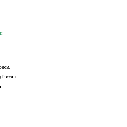
и.
одом.
д России.
и.
.