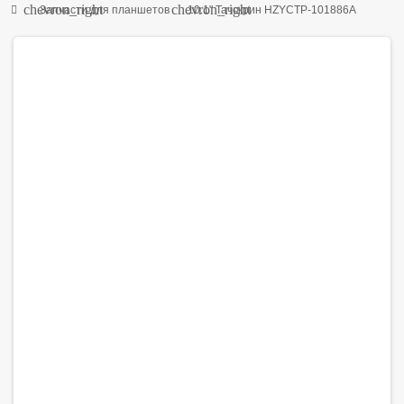
chevron_right
chevron_right
Запчасти для планшетов
10.1" Тачскрин HZYCTP-101886A