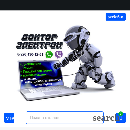
person
Войти
0
search
view_headline