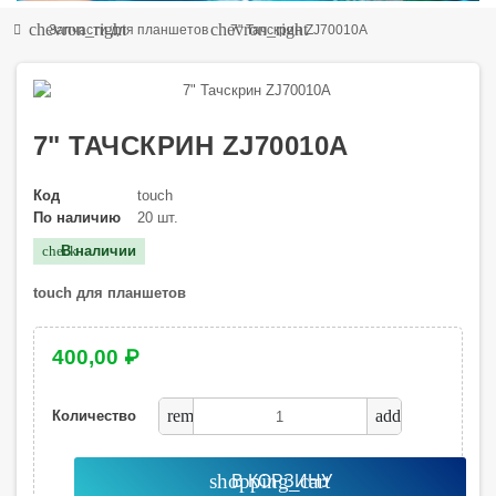
chevron_right
chevron_right
Запчасти для планшетов
7" Тачскрин ZJ70010A
7" ТАЧСКРИН ZJ70010A
Код
touch
По наличию
20 шт.
В наличии
check
touch для планшетов
400,00 ₽
remove
add
Количество
shopping_cart
В КОРЗИНУ