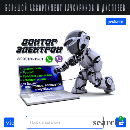
person
Войти
0
search
view_headline