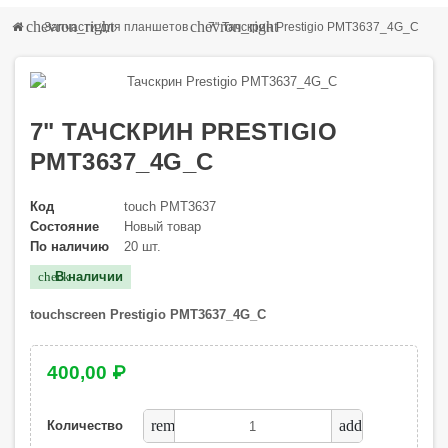
chevron_right
chevron_right
Запчасти для планшетов
7" Тачскрин Prestigio PMT3637_4G_C
7" ТАЧСКРИН PRESTIGIO
PMT3637_4G_C
Код
touch PMT3637
Состояние
Новый товар
По наличию
20 шт.
В наличии
check
touchscreen Prestigio PMT3637_4G_C
400,00 ₽
remove
add
Количество