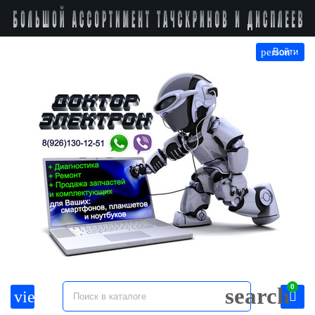
person
Войти
0
search
view_headline