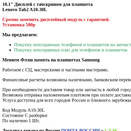
10.1" Дисплей с тачскрином для планшета
Lenovo Tab2 A10-30L
Срочно заменить дисплейный модуль с гарантией.
Установка 500р
Мы предлагаем:
Покупку неисправных телефонов и планшетов на запчаст
Покупку неисправных плат для телефонов и планшетов.
Меняем Флэш память на планшетах Samsung
Работаем с СЦ, мастерскими и частными мастерами.
Финансовые расчеты возможны наличными, банковским перев
При необходимости доставим товар или запчасть в любой горо
Возможна отправка наложенным платежом при оплате доставк
Услуга доступна для всех городов России и ближнего зарубежья
Код
Модуль A10-30L
Состояние
С разборки
По наличию
1 Шт.
Доставка товара по России
ПОЧТА РОССИИ
и
СДЭК
.