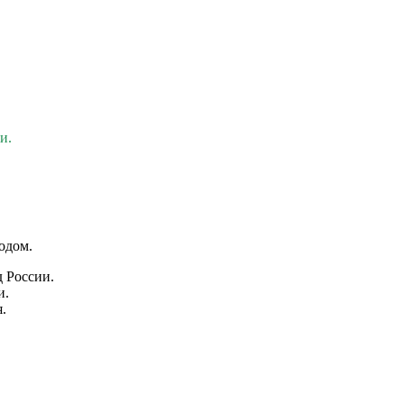
и.
одом.
д России.
и.
.