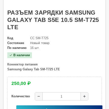
РАЗЪЕМ ЗАРЯДКИ SAMSUNG
GALAXY TAB S5E 10.5 SM-T725
LTE
Код
CC SM-T725
Состояние
Новый товар
По наличию
16 шт.
В наличии
check
Коннектор питания
Samsung Galaxy Tab SM-T725 LTE
250,00 ₽
remove
add
Количество