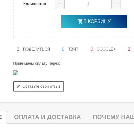
remove
add
Количество
shopping_cart
В КОРЗИНУ
ПОДЕЛИТЬСЯ
ТВИТ
GOOGLE+
Принимаем оплату через:
Оставьте свой отзыв
edit
Е
ОПЛАТА И ДОСТАВКА
ПОЧЕМУ НАШ