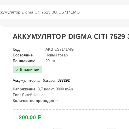
ккумулятор Digma Citi 7529 3G CS7141MG
ap
АККУМУЛЯТОР DIGMA CITI 7529
Код
AKB CS7141MG
Состояние
Новый товар
По наличию
20 шт.
В наличии
check
Аккумуляторная батарея
377292
Напряжение:
3,7 вольт, 3000 mAh
Тип:
Литий ионная.
Количество проводов
: 2
200,00 ₽