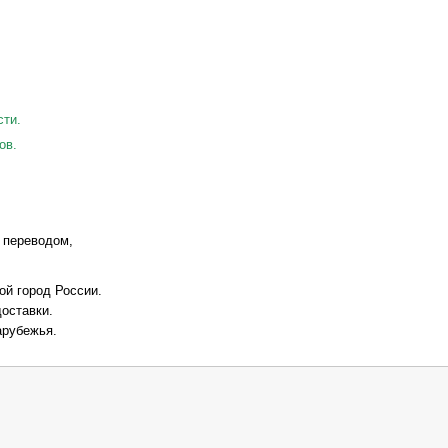
сти.
ов.
 переводом,
ой город России.
оставки.
арубежья.