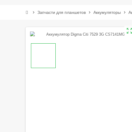
chevron_right
Запчасти для планшетов
chevron_right
Аккумуляторы
chevron_right
А
zoom_out_m