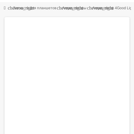
chevron_right
chevron_right
chevron_right
Запчасти для планшетов
Аккумуляторы
Аккумулятор 4Good Ligh