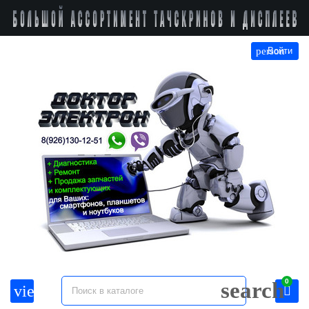
person
Войти
0
search
view_headline