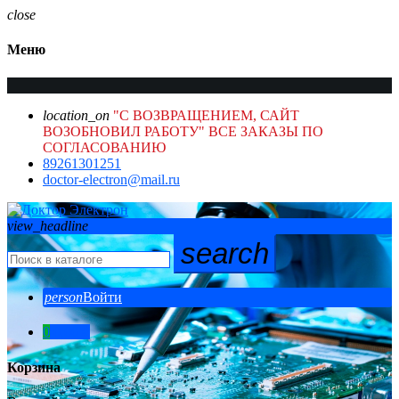
close
Меню
location_on
"С ВОЗВРАЩЕНИЕМ, САЙТ
ВОЗОБНОВИЛ РАБОТУ" ВСЕ ЗАКАЗЫ ПО
СОГЛАСОВАНИЮ
89261301251
doctor-electron@mail.ru
view_headline
search
person
Войти
0
0,00 ₽
Корзина