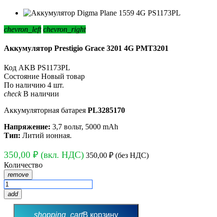
chevron_left
chevron_right
Аккумулятор Prestigio Grace 3201 4G PMT3201
Код
AKB PS1173PL
Состояние
Новый товар
По наличию
4 шт.
check
В наличии
Аккумуляторная батарея
PL3285170
Напряжение:
3,7 вольт, 5000 mAh
Тип:
Литий ионная.
350,00 ₽
(вкл. НДС)
350,00 ₽
(без НДС)
Количество
remove
add
shopping_cart
В корзину