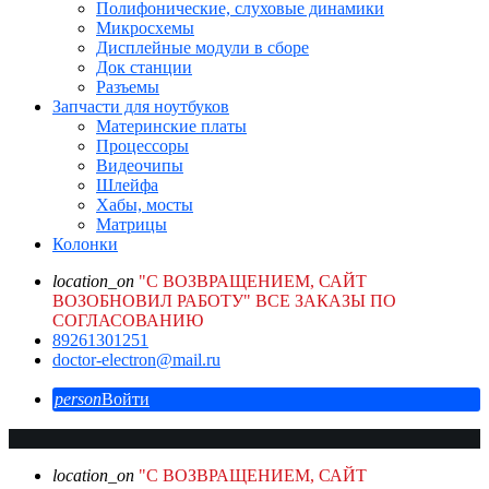
Полифонические, слуховые динамики
Микросхемы
Дисплейные модули в сборе
Док станции
Разъемы
Запчасти для ноутбуков
Материнские платы
Процессоры
Видеочипы
Шлейфа
Хабы, мосты
Матрицы
Колонки
location_on
"С ВОЗВРАЩЕНИЕМ, САЙТ
ВОЗОБНОВИЛ РАБОТУ" ВСЕ ЗАКАЗЫ ПО
СОГЛАСОВАНИЮ
89261301251
doctor-electron@mail.ru
person
Войти
location_on
"С ВОЗВРАЩЕНИЕМ, САЙТ