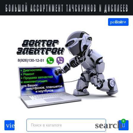
person
Войти
0
search
view_headline