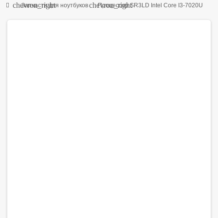
chevron_right
chevron_right
Запчасти для ноутбуков
Процессор SR3LD Intel Core I3-7020U