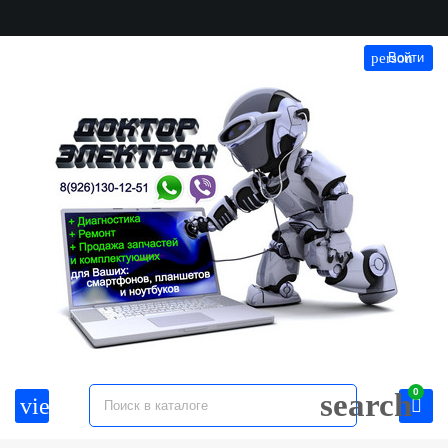
person
Войти
0
search
view_headline