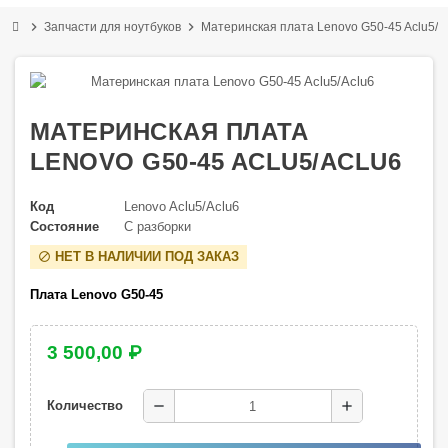
chevron_right
chevron_right
Запчасти для ноутбуков
Материнская плата Lenovo G50-45 Aclu5/A
МАТЕРИНСКАЯ ПЛАТА
LENOVO G50-45 ACLU5/ACLU6
Код
Lenovo Aclu5/Aclu6
Состояние
С разборки
НЕТ В НАЛИЧИИ ПОД ЗАКАЗ
block
Плата Lenovo G50-45
3 500,00 ₽
remove
add
Количество