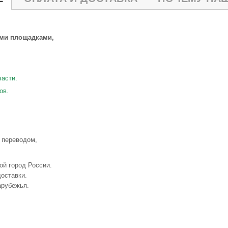
ыми площадками,
части.
ов.
 переводом,
ой город России.
оставки.
арубежья.