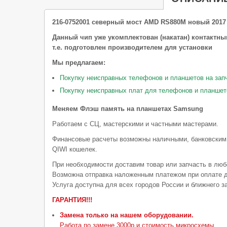
216-0752001 северный мост
AMD RS880M новый 2017
Данный чип уже укомплектован (накатан) контактн
т.е. подготовлен производителем для установки
Мы предлагаем:
Покупку неисправных телефонов и планшетов на зап
Покупку неисправных плат для телефонов и планшет
Меняем Флэш память на планшетах Samsung
Работаем с СЦ, мастерскими и частными мастерами.
Финансовые расчеты возможны наличными, банковским
QIWI кошелек.
При необходимости доставим товар или запчасть в люб
Возможна отправка наложенным платежом при оплате д
Услуга доступна для всех городов России и ближнего з
ГАРАНТИЯ!!!
Замена только на нашем оборудовании.
Работа по замене 3000р и стоимость микросхемы.