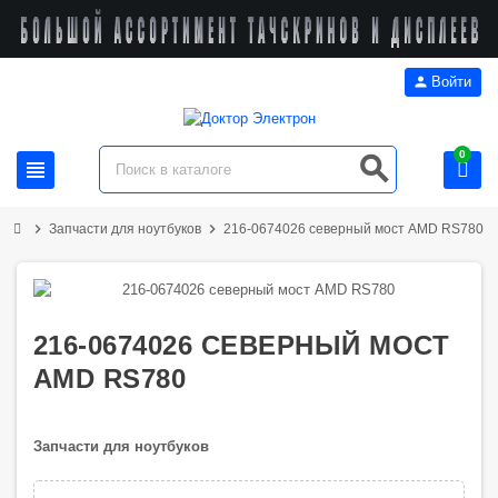
person
Войти
0
search
view_headline
chevron_right
chevron_right
Запчасти для ноутбуков
216-0674026 северный мост AMD RS780
216-0674026 СЕВЕРНЫЙ МОСТ
AMD RS780
Запчасти для ноутбуков