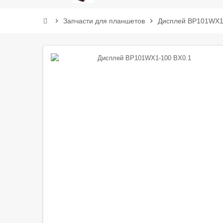
chevron_right
Запчасти для планшетов
chevron_right
Дисплей BP101WX1