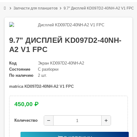
chevron_right
chevron_right
Запчасти для планшетов
9.7" Дисплей KD097D2-40NH-A2 V1 FPC
9.7" ДИСПЛЕЙ KD097D2-40NH-
A2 V1 FPC
Код
Экран KD097D2-40NH-A2
Состояние
С разборки
По наличию
2 шт.
matrica KD097D2-40NH-A2 V1 FPC
450,00 ₽
remove
add
Количество