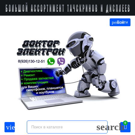
person
Войти
0
search
view_headline