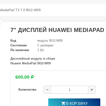
 MediaPad T3 7.0 BG2-W09
ap
7" ДИСПЛЕЙ HUAWEI MEDIAPAD 
Код
модуль BG2-W09
Состояние
С разборки
По наличию
1 Шт.
Дисплейный модуль в сборе
Huawei MediaPad BG2-W09
600,00 ₽
remove
add
Количество
shopping_cart
В КОРЗИНУ