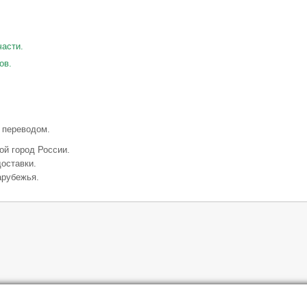
части.
ов.
 переводом.
ой город России.
оставки.
арубежья.