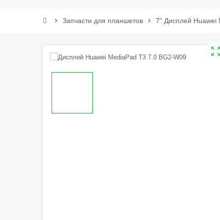
chevron_right
Запчасти для планшетов
chevron_right
7" Дисплей Huawei
zoom_out_m