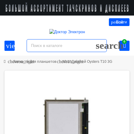
person
Войти
0
search
view_headline
chevron_right
chevron_right
Запчасти для планшетов
10.1" Дисплей Oysters T10 3G