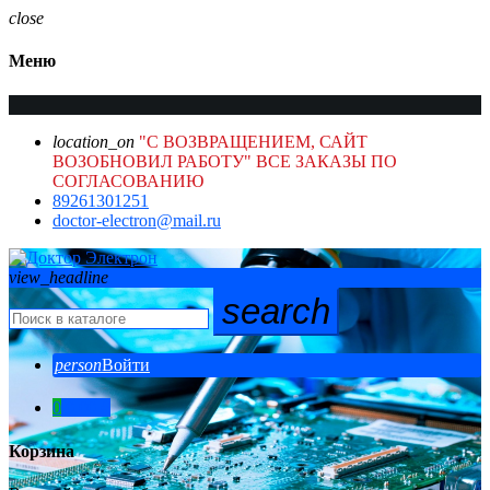
close
Меню
location_on
"С ВОЗВРАЩЕНИЕМ, САЙТ
ВОЗОБНОВИЛ РАБОТУ" ВСЕ ЗАКАЗЫ ПО
СОГЛАСОВАНИЮ
89261301251
doctor-electron@mail.ru
view_headline
search
person
Войти
0
0,00 ₽
Корзина