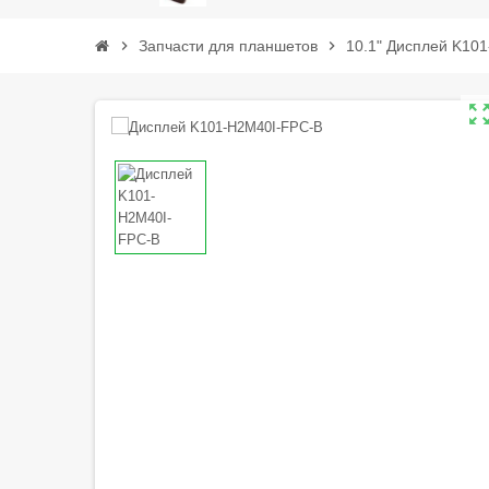
chevron_right
Запчасти для планшетов
chevron_right
10.1" Дисплей K10
zoom_out_m