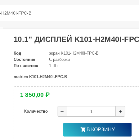
1-H2M40I-FPC-B
ap
10.1" ДИСПЛЕЙ K101-H2M40I-FP
Код
экран K101-H2M40I-FPC-B
Состояние
С разборки
По наличию
1 Шт.
matrica
K101-H2M40I-FPC-B
1 850,00 ₽
remove
add
Количество
shopping_cart
В КОРЗИНУ