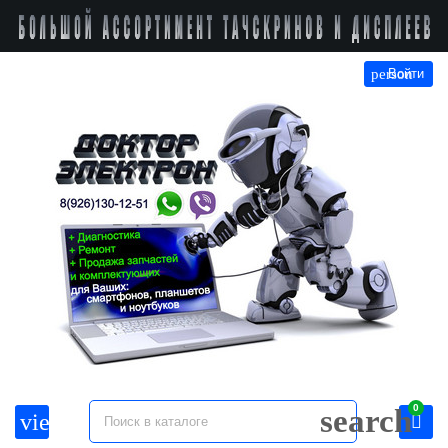
person
Войти
0
search
view_headline