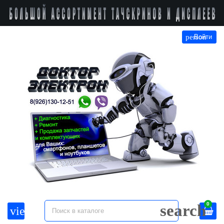
person
Войти
0
search
view_headline