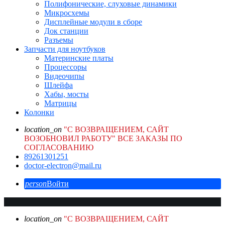
Полифонические, слуховые динамики
Микросхемы
Дисплейные модули в сборе
Док станции
Разъемы
Запчасти для ноутбуков
Материнские платы
Процессоры
Видеочипы
Шлейфа
Хабы, мосты
Матрицы
Колонки
location_on
"С ВОЗВРАЩЕНИЕМ, САЙТ
ВОЗОБНОВИЛ РАБОТУ" ВСЕ ЗАКАЗЫ ПО
СОГЛАСОВАНИЮ
89261301251
doctor-electron@mail.ru
person
Войти
location_on
"С ВОЗВРАЩЕНИЕМ, САЙТ