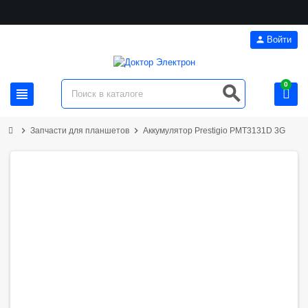
person
Войти
0
search
view_headline
chevron_right
chevron_right
Запчасти для планшетов
Аккумулятор Prestigio PMT3131D 3G