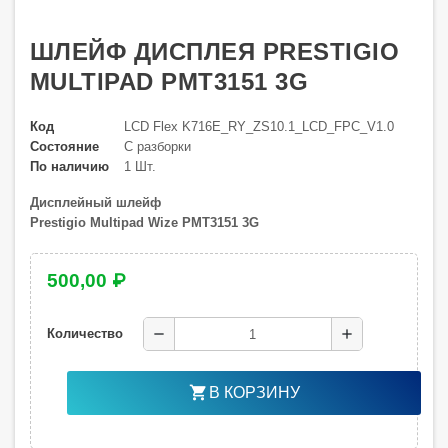
ШЛЕЙФ ДИСПЛЕЯ PRESTIGIO
MULTIPAD PMT3151 3G
Код
LCD Flex K716E_RY_ZS10.1_LCD_FPC_V1.0
Состояние
С разборки
По наличию
1 Шт.
Дисплейный шлейф
Prestigio Multipad Wize PMT3151 3G
500,00 ₽
remove
add
Количество
shopping_cart
В КОРЗИНУ