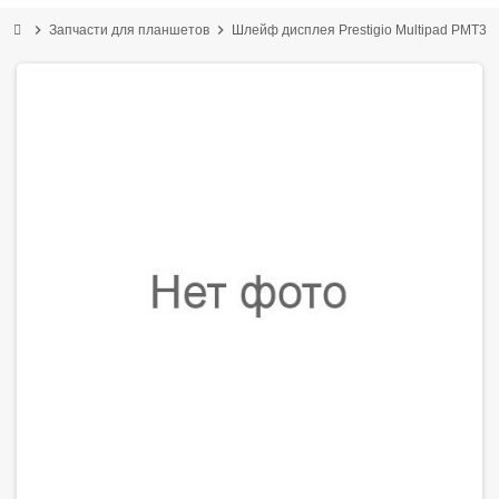
chevron_right
chevron_right
Запчасти для планшетов
Шлейф дисплея Prestigio Multipad PMT31