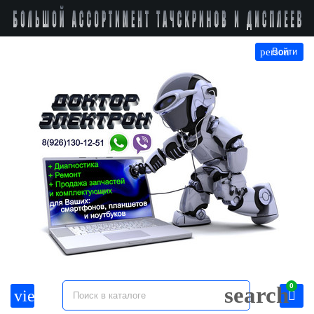
person
Войти
0
search
view_headline