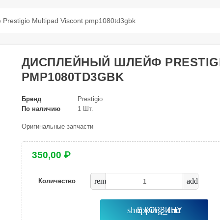
restigio Multipad Viscont pmp1080td3gbk
ДИСПЛЕЙНЫЙ ШЛЕЙФ PRESTIGI
PMP1080TD3GBK
Бренд
Prestigio
По наличию
1 Шт.
Оригинальные запчасти
350,00 ₽
remove
add
Количество
shopping_cart
В КОРЗИНУ