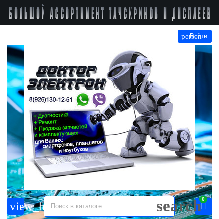
person
Войти
0
search
view_headline