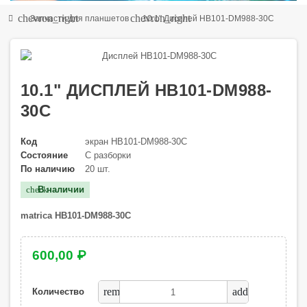
chevron_right
chevron_right
Запчасти для планшетов
10.1" Дисплей HB101-DM988-30C
10.1" ДИСПЛЕЙ HB101-DM988-
30C
Код
экран HB101-DM988-30C
Состояние
С разборки
По наличию
20 шт.
В наличии
check
matrica HB101-DM988-30C
600,00 ₽
remove
add
Количество