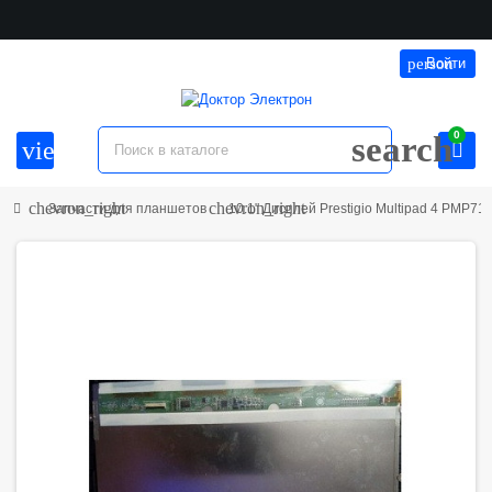
person
Войти
0
search
view_headline
chevron_right
chevron_right
Запчасти для планшетов
10.1" Дисплей Prestigio Multipad 4 PMP71