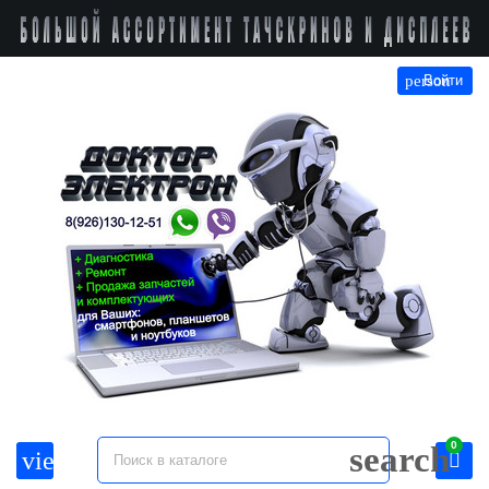
person
Войти
0
search
view_headline