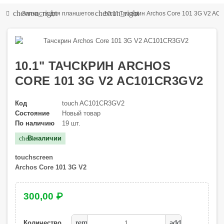
chevron_right
chevron_right
Запчасти для планшетов
10.1" Тачскрин Archos Core 101 3G V2 A
10.1" ТАЧСКРИН ARCHOS
CORE 101 3G V2 AC101CR3GV2
Код
touch AC101CR3GV2
Состояние
Новый товар
По наличию
19 шт.
В наличии
check
touchscreen
Archos Core 101 3G V2
300,00 ₽
remove
add
Количество