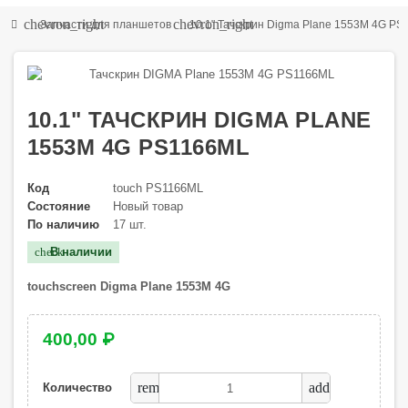
chevron_right
chevron_right
Запчасти для планшетов
10.1" Тачскрин Digma Plane 1553M 4G P
10.1" ТАЧСКРИН DIGMA PLANE
1553M 4G PS1166ML
Код
touch PS1166ML
Состояние
Новый товар
По наличию
17 шт.
В наличии
check
touchscreen
Digma Plane 1553M 4G
400,00 ₽
remove
add
Количество