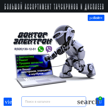
person
Войти
0
search
view_headline