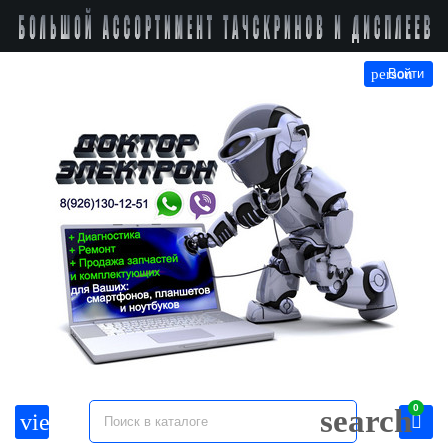
person
Войти
0
search
view_headline