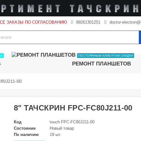
ВСЕ ЗАКАЗЫ ПО СОГЛАСОВАНИЮ
89261301251
doctor-electron@
КА
ПОСТОЯННЫМ КЛИЕНТАМ СКИДКИ
В
РЕМОНТ ПЛАНШЕТОВ
C80J211-00
8" ТАЧСКРИН FPC-FC80J211-00
Код
touch FPC-FC80J211-00
Состояние
Новый товар
По наличию
19 шт.