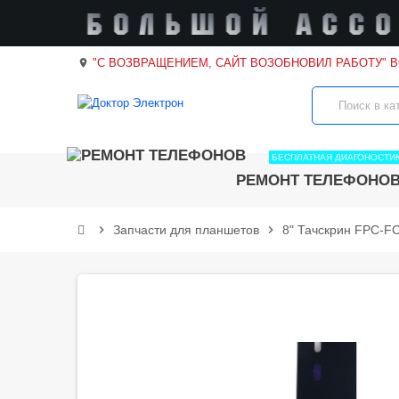
"С ВОЗВРАЩЕНИЕМ, САЙТ ВОЗОБНОВИЛ РАБОТУ" 
location_on
БЕСПЛАТНАЯ ДИАГОНОСТИ
РЕМОНТ ТЕЛЕФОНО
chevron_right
Запчасти для планшетов
chevron_right
8" Тачскрин FPC-F