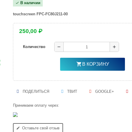
В наличии
check
touchscreen
FPC-FC80J211-00
250,00 ₽
remove
add
Количество
ap
shopping_cart
В КОРЗИНУ
ПОДЕЛИТЬСЯ
ТВИТ
GOOGLE+
Принимаем оплату через:
Оставьте свой отзыв
edit