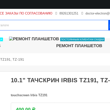
ВСЕ ЗАКАЗЫ ПО СОГЛАСОВАНИЮ
89261301251
doctor-electron@
КА
ПОСТОЯННЫМ КЛИЕНТАМ СКИДКИ
В
РЕМОНТ ПЛАНШЕТОВ
s TZ191, TZ-191
10.1" ТАЧСКРИН IRBIS TZ191, TZ
touchscreen
Irbis TZ191
400,00 ₽