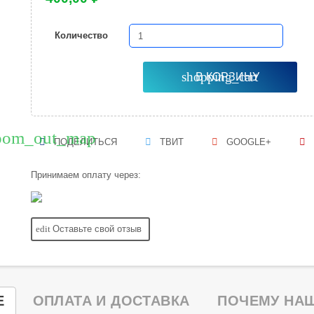
Количество
shopping_cart
В КОРЗИНУ
oom_out_map
ПОДЕЛИТЬСЯ
ТВИТ
GOOGLE+
Принимаем оплату через:
edit
Оставьте свой отзыв
Е
ОПЛАТА И ДОСТАВКА
ПОЧЕМУ НАШ