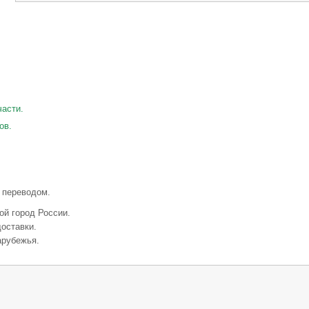
части.
ов.
 переводом.
ой город России.
оставки.
арубежья.