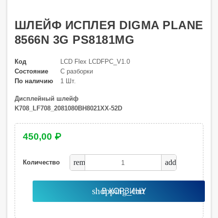
ШЛЕЙФ ИСПЛЕЯ DIGMA PLANE
8566N 3G PS8181MG
Код
LCD Flex LCDFPC_V1.0
Состояние
С разборки
По наличию
1 Шт.
Дисплейный шлейф
K708_LF708_2081080BH8021XX-52D
450,00 ₽
remove
add
Количество
shopping_cart
В КОРЗИНУ