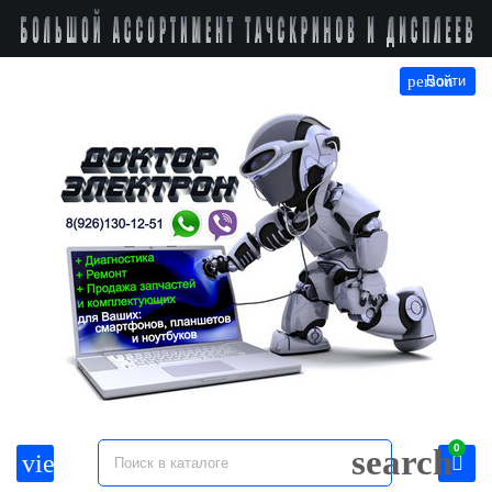
person
Войти
0
search
view_headline