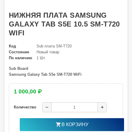
НИЖНЯЯ ПЛАТА SAMSUNG
GALAXY TAB S5E 10.5 SM-T720
WIFI
Код
Sub плата SM-T720
Состояние
Новый товар
По наличию
1 Шт.
Sub Board
Samsung Galaxy Tab S5e SM-T720 WiFi
1 000,00 ₽
remove
add
Количество
shopping_cart
В КОРЗИНУ