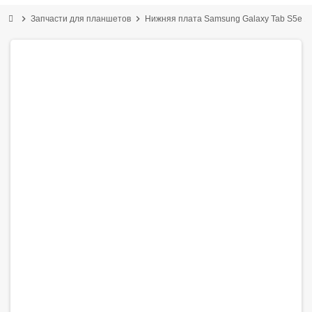
chevron_right
chevron_right
Запчасти для планшетов
Нижняя плата Samsung Galaxy Tab S5e 10