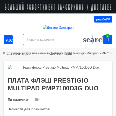
person
Войти
0
search
view_headline
chevron_right
chevron_right
Запчасти для планшетов
Плата флэш Prestigio Multipad PMP7100
ПЛАТА ФЛЭШ PRESTIGIO
MULTIPAD PMP7100D3G DUO
По наличию
1 Шт.
Запчасти для планшетов