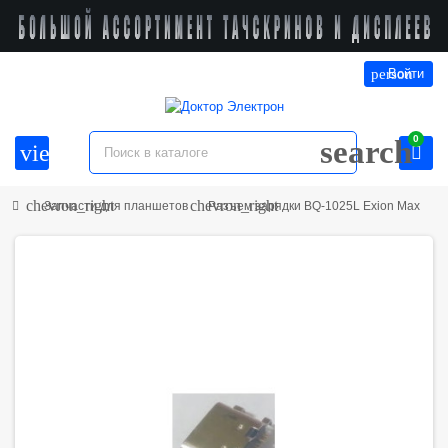
person
Войти
0
search
view_headline
chevron_right
chevron_right
Запчасти для планшетов
Разъем зарядки BQ-1025L Exion Max