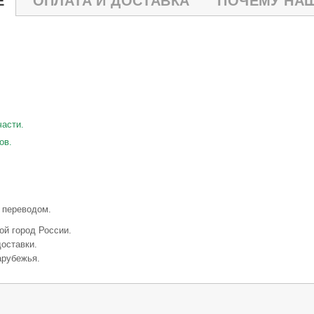
Е
ОПЛАТА И ДОСТАВКА
ПОЧЕМУ НАШ
части.
ов.
 переводом.
ой город России.
оставки.
арубежья.