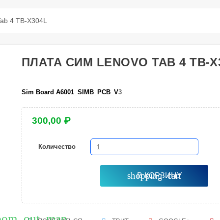
Tab 4 TB-X304L
ПЛАТА СИМ LENOVO TAB 4 TB-X
Sim Board A6001_SIMB_PCB_V
3
300,00 ₽
Количество
shopping_cart
В КОРЗИНУ
oom_out_map