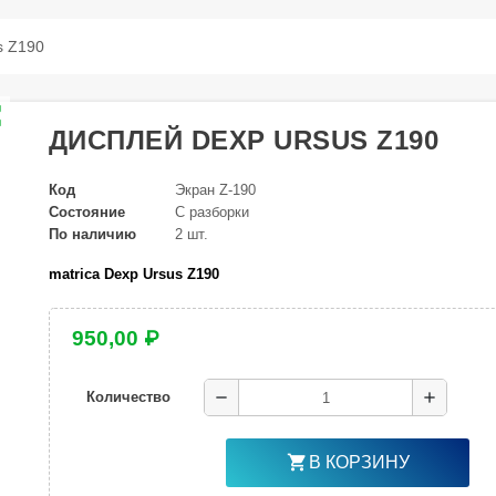
s Z190
ap
ДИСПЛЕЙ DEXP URSUS Z190
Код
Экран Z-190
Состояние
С разборки
По наличию
2 шт.
matrica Dexp Ursus Z190
950,00 ₽
remove
add
Количество
shopping_cart
В КОРЗИНУ