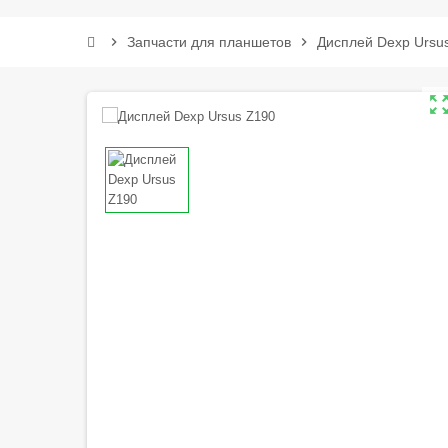
chevron_right
Запчасти для планшетов
chevron_right
Дисплей Dexp Ursu
zoom_out_m