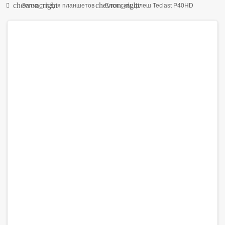
chevron_right
chevron_right
Запчасти для планшетов
Слот сим, флеш Teclast P40HD