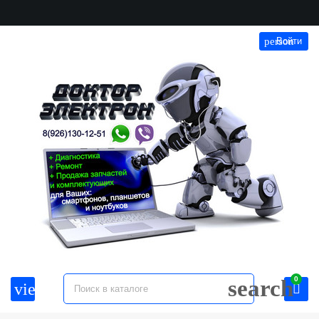
person
Войти
0
search
view_headline