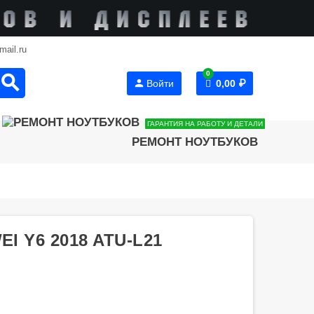
mail.ru
0
search
person
Войти
0,00 ₽
ГАРАНТИЯ НА РАБОТУ И ДЕТАЛИ
РЕМОНТ НОУТБУКОВ
 Y6 2018 ATU-L21