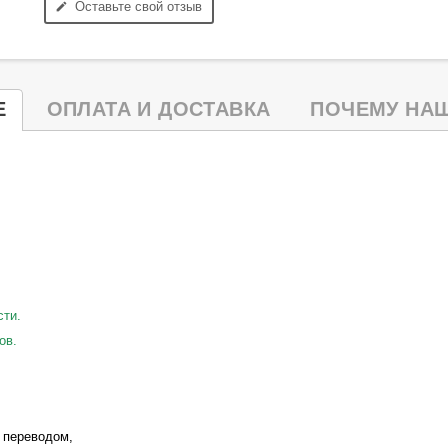
Оставьте свой отзыв
edit
Е
ОПЛАТА И ДОСТАВКА
ПОЧЕМУ НАШ
сти.
ов.
 переводом,