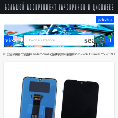
person
Войти
0
search
view_headline
chevron_right
chevron_right
Запчасти для телефонов
Дисплей с тачскрином Huawei Y5 2019 A