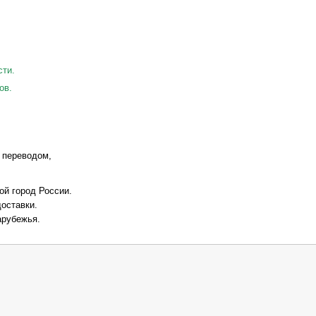
сти.
ов.
 переводом,
ой город России.
оставки.
арубежья.