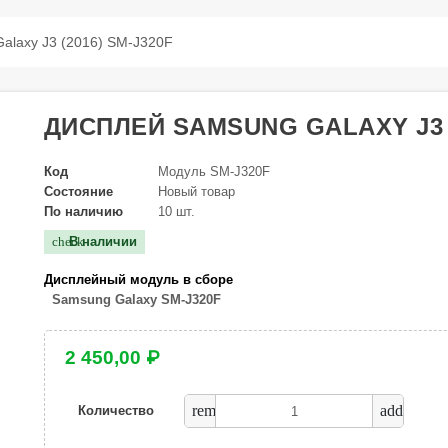
alaxy J3 (2016) SM-J320F
ДИСПЛЕЙ SAMSUNG GALAXY J3 (
Код
Модуль SM-J320F
Состояние
Новый товар
По наличию
10 шт.
В наличии
check
Дисплейный модуль в сборе
Samsung Galaxy SM-J320F
2 450,00 ₽
remove
add
Количество