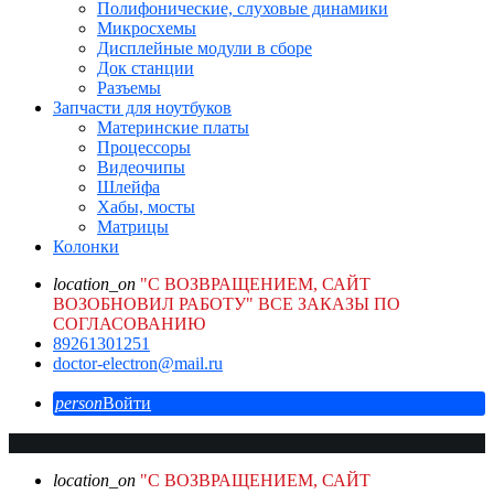
Полифонические, слуховые динамики
Микросхемы
Дисплейные модули в сборе
Док станции
Разъемы
Запчасти для ноутбуков
Материнские платы
Процессоры
Видеочипы
Шлейфа
Хабы, мосты
Матрицы
Колонки
location_on
"С ВОЗВРАЩЕНИЕМ, САЙТ
ВОЗОБНОВИЛ РАБОТУ" ВСЕ ЗАКАЗЫ ПО
СОГЛАСОВАНИЮ
89261301251
doctor-electron@mail.ru
person
Войти
location_on
"С ВОЗВРАЩЕНИЕМ, САЙТ